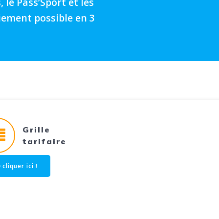
le Pass’Sport et les
iement possible en 3
Grille
tarifaire
cliquer ici !