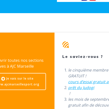
Le saviez-vous ?
vrir toutes nos sections
ves à AJC Marseille
le cinquième membre
GRATUIT !
Je vais sur le site
cours d’essai gratuit a
w.ajcmarseillesport.org
prêt du Judogi
!
les mois de septembr
gratuit afin de découvr