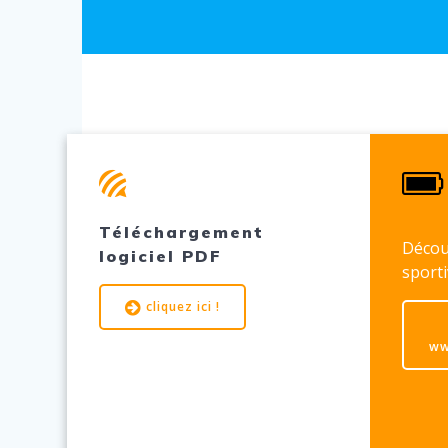
Téléchargement
Décou
logiciel PDF
sporti
cliquez ici !
ww