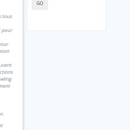
GO
s tous
t pour
pour
ation
uvent
ections
owling
ément
n.
nt