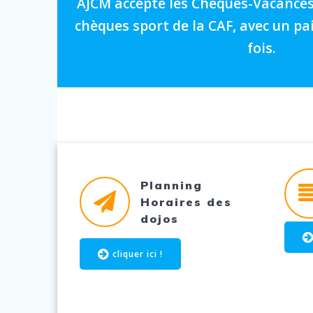
AJCM accepte les Chèques-Vacances, 
chèques sport de la CAF, avec un pa
fois.
Planning
Horaires des
dojos
cliquer ici !