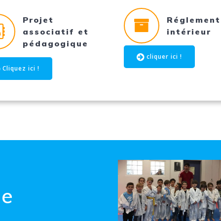
Projet
Réglement
associatif et
intérieur
pédagogique
cliquer ici !
Cliquez ici !
ue