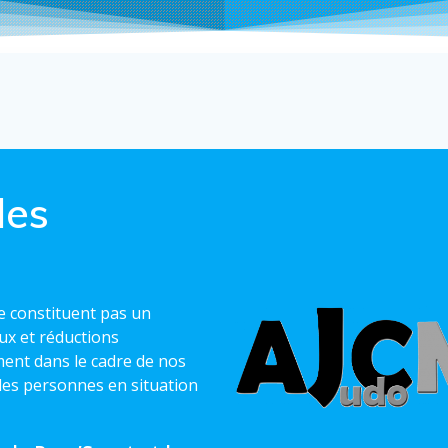
les
 ne constituent pas un
aux et réductions
ent dans le cadre de nos
des personnes en situation