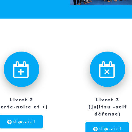
Livret 2
Livret 3
verte-noire et +)
(Jujitsu -self
défense)
cliquez ici !
cliquez ici !