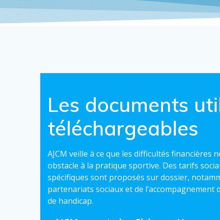
Les documents uti
téléchargeables
AJCM veille à ce que les difficultés financières
obstacle à la pratique sportive. Des tarifs soci
spécifiques sont proposés sur dossier, notamm
partenariats sociaux et de l’accompagnement 
de handicap.