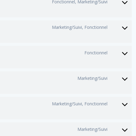
facebook
Fonctionnel, Marketing/Suivi
Consent
to
service
twitter
Marketing/Suivi, Fonctionnel
Consent
to
service
linkedin
Fonctionnel
Consent
to
service
whatsap
Marketing/Suivi
Consent
to
service
google-
Marketing/Suivi, Fonctionnel
Consent
maps
to
service
youtube
Marketing/Suivi
Consent