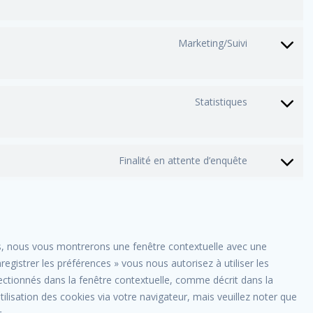
to
service
google-
Marketing/Suivi
Consent
fonts
to
service
google-
Statistiques
Consent
recaptch
to
service
vimeo
Finalité en attente d’enquête
Consent
to
service
divers
is, nous vous montrerons une fenêtre contextuelle avec une
registrer les préférences » vous nous autorisez à utiliser les
ectionnés dans la fenêtre contextuelle, comme décrit dans la
tilisation des cookies via votre navigateur, mais veuillez noter que