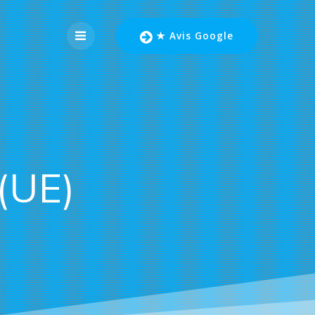
★ Avis Google
 (UE)