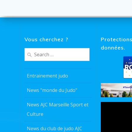
Vous cherchez ?
Protection
données.
Search
for:
Entrainement judo
News "monde du Judo"
News AJC Marseille Sport et
Culture
News du club de judo AJC