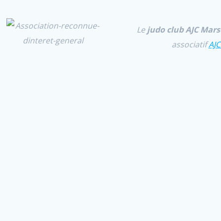
Le
judo club AJC Marse
associatif
AJC