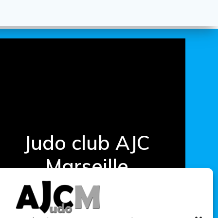
Judo club AJC
Marseille
© 2026 Judo club AJC Marseille spécialisé dans
l'Inclusion des personnes en situation
particulière - Association W133018381 -