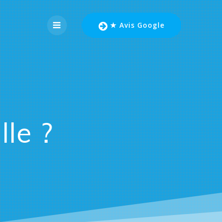
★ Avis Google
lle ?