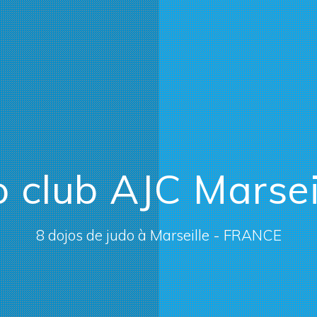
 club AJC Marsei
8 dojos de judo à Marseille - FRANCE