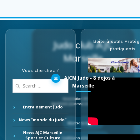
Boîte à outils Protég
Judo club AJC
pratiquants
Marseille
Vous cherchez ?
AJCM Judo - 8 dojos à
Search
Marseille
for:
Association W133018381
Agrément Jeunesse et Sport 3977 S/15
Entrainement judo
News "monde du Judo"
Mentions légales
News AJC Marseille
Sport et Culture
Confidentialité et RGPD