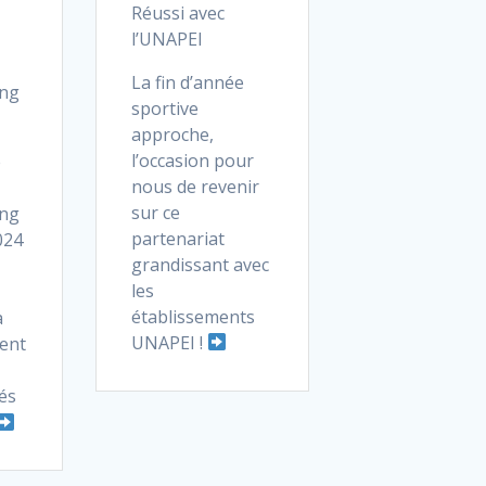
Réussi avec
l’UNAPEI
La fin d’année
ang
sportive
approche,
l’occasion pour
e
nous de revenir
sur ce
ang
partenariat
024
grandissant avec
les
établissements
à
UNAPEI !
ent
és