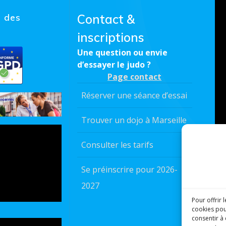
s des
Contact &
inscriptions
Une question ou envie
d’essayer le judo ?
Page contact
Réserver une séance d’essai
Trouver un dojo à Marseille
Consulter les tarifs
Se préinscrire pour 2026-
2027
Pour offrir 
cookies pou
consentir à