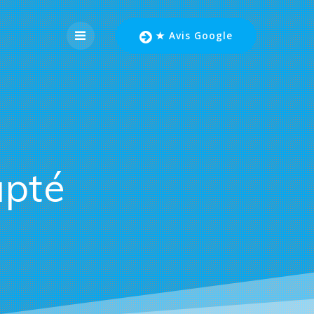
★ Avis Google
apté