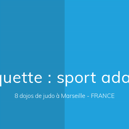
quette :
sport ad
8 dojos de judo à Marseille - FRANCE