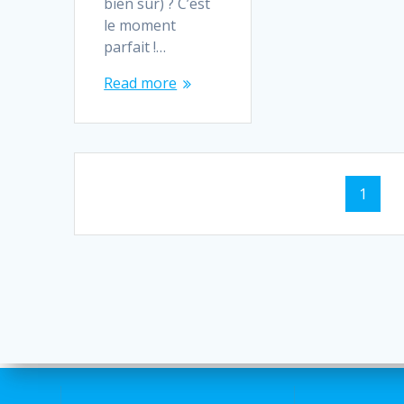
bien sûr) ? C’est
le moment
parfait !…
Read more
Posts
Page
1
navigation