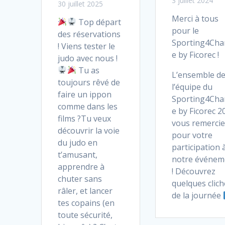
3 juillet 2024
30 juillet 2025
Merci à tous
Top départ
pour le
des réservations
Sporting4Ch
! Viens tester le
e by Ficorec !
judo avec nous !
Tu as
L’ensemble d
toujours rêvé de
l’équipe du
faire un ippon
Sporting4Ch
comme dans les
e by Ficorec 2
films ?Tu veux
vous remercie
découvrir la voie
pour votre
du judo en
participation 
t’amusant,
notre événem
apprendre à
! Découvrez
chuter sans
quelques clich
râler, et lancer
de la journée
tes copains (en
toute sécurité,