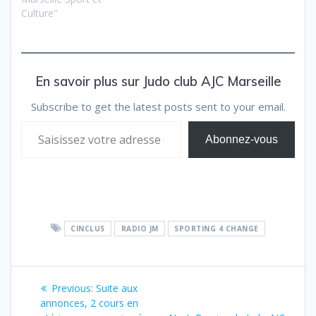
Culture"
En savoir plus sur Judo club AJC Marseille
Subscribe to get the latest posts sent to your email.
Saisissez votre adresse e-mail…
Abonnez-vous
CINCLUS
RADIO JM
SPORTING 4 CHANGE
Navigation
Previous
Previous:
Suite aux
de
post:
annonces, 2 cours en