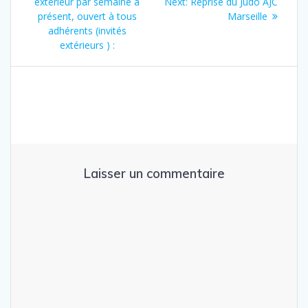
Next
extérieur par semaine à
Next:
Reprise du Judo AJC
l’article
post:
présent, ouvert à tous
Marseille
adhérents (invités
extérieurs ) :
Laisser un commentaire