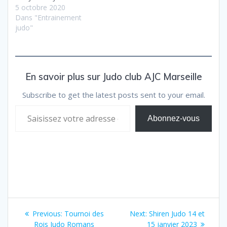
5 octobre 2020
Dans "Entrainement
judo"
En savoir plus sur Judo club AJC Marseille
Subscribe to get the latest posts sent to your email.
Saisissez votre adresse e-mail…
Abonnez-vous
Navigation
Previous
Next
Previous:
Tournoi des
Next:
Shiren Judo 14 et
post:
post:
Rois Judo Romans
15 janvier 2023