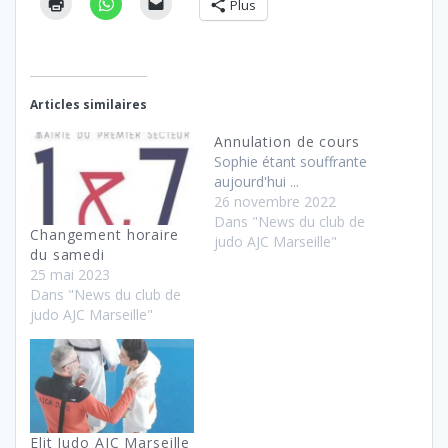
Plus
Articles similaires
Annulation de cours
Sophie étant souffrante
aujourd'hui ...
26 novembre 2022
Dans "News du club de
Changement horaire
judo AJC Marseille"
du samedi
25 mai 2023
Dans "News du club de
judo AJC Marseille"
Elit Judo AJC Marseille