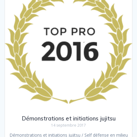
Démonstrations et initiations jujitsu
14 septembre 2017
Démonstrations et initiations jujitsu / Self défense en milieu