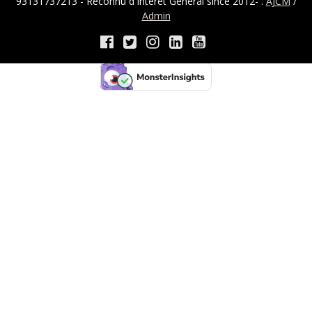
93131737213 - Reconnu d'Intérêt Général since 2012- .
AJCM
/
Admin