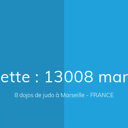
ette :
13008 mars
8 dojos de judo à Marseille - FRANCE