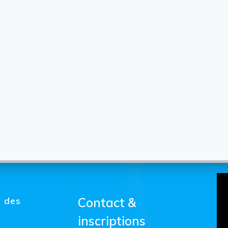
s des
Contact &
inscriptions