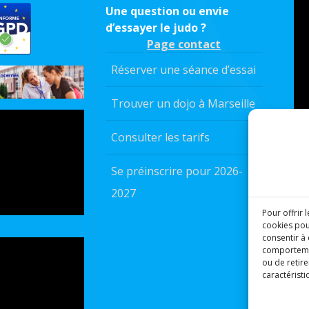
Une question ou envie
d’essayer le judo ?
Page contact
Réserver une séance d’essai
Trouver un dojo à Marseille
Consulter les tarifs
Se préinscrire pour 2026-
2027
Pour offrir 
cookies pou
consentir à
comportement
ou de retire
caractéristi