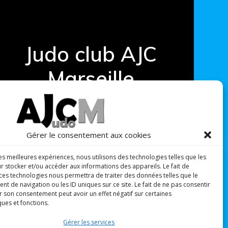
Judo club AJC
Marseille
© 2026 Judo club AJC Marseille spécialisé dans
l'Inclusion des personnes en situation
particulière - Association W133018381 -
Gérer le consentement aux cookies
Agrément Jeunesse et sport 3977 S/15 -
Formation 93131737213 - Reconnu d'Intérêt
les meilleures expériences, nous utilisons des technologies telles que les
Général since 2012- .
AJCM
/
Admin
r stocker et/ou accéder aux informations des appareils. Le fait de
 ces technologies nous permettra de traiter des données telles que le
 de navigation ou les ID uniques sur ce site. Le fait de ne pas consentir
r son consentement peut avoir un effet négatif sur certaines
ques et fonctions.
Gérer les services