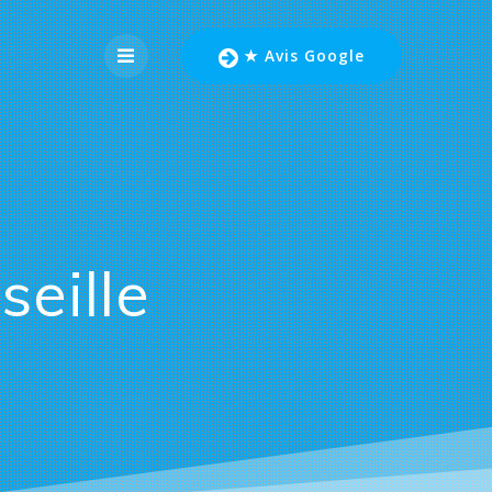
★ Avis Google
eille