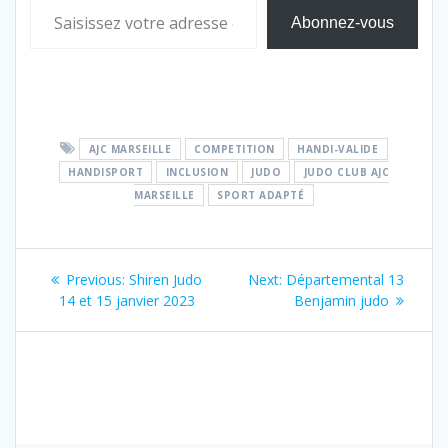
Abonnez-vous
AJC MARSEILLE
COMPETITION
HANDI-VALIDE
HANDISPORT
INCLUSION
JUDO
JUDO CLUB AJC
MARSEILLE
SPORT ADAPTÉ
Navigation
Previous
Next
Previous:
Shiren Judo
Next:
Départemental 13
de
post:
post:
14 et 15 janvier 2023
Benjamin judo
l’article